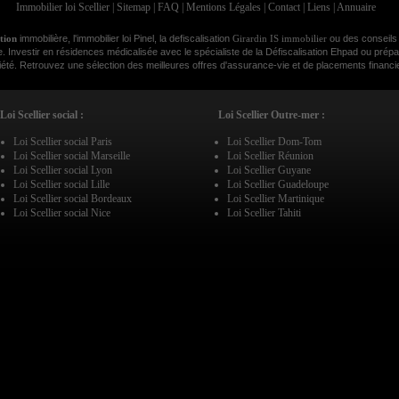
Immobilier loi Scellier
|
Sitemap
|
FAQ
|
Mentions Légales
|
Contact
|
Liens
|
Annuaire
ation
immobilière, l'immobilier loi Pinel, la defiscalisation
Girardin IS immobilier
ou des conseils
e. Investir en résidences médicalisée avec le spécialiste de la Défiscalisation Ehpad ou prépar
é. Retrouvez une sélection des meilleures offres d'assurance-vie et de placements financier
Loi Scellier social :
Loi Scellier Outre-mer :
Loi Scellier social Paris
Loi Scellier Dom-Tom
Loi Scellier social Marseille
Loi Scellier Réunion
Loi Scellier social Lyon
Loi Scellier Guyane
Loi Scellier social Lille
Loi Scellier Guadeloupe
Loi Scellier social Bordeaux
Loi Scellier Martinique
Loi Scellier social Nice
Loi Scellier Tahiti