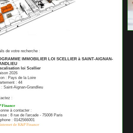
ils de votre recherche :
GRAMME IMMOBILIER LOI SCELLIER à SAINT-AIGNAN-
ANDLIEU
scalisation loi Scellier
aison 2026
on : Pays de la Loire
rtement : 44
e : Saint-Aignan-Grandlieu
actez :
 Finance
onne à contacter :
sse : 8 rue de l'arcade - 75008 Paris
éphone : 0142566001
 internet de K&P Finance