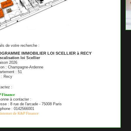
ils de votre recherche :
OGRAMME IMMOBILIER LOI SCELLIER à RECY
scalisation loi Scellier
aison 2026
ion : Champagne-Ardenne
rtement : 51
e : Recy
actez :
 Finance
onne à contacter :
sse : 8 rue de l'arcade - 75008 Paris
éphone : 0142566001
 internet de K&P Finance