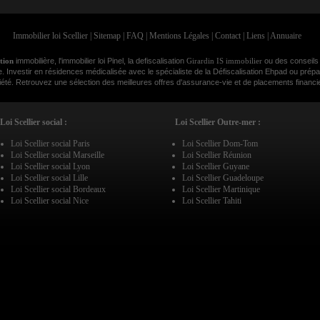
Immobilier loi Scellier
|
Sitemap
|
FAQ
|
Mentions Légales
|
Contact
|
Liens
|
Annuaire
ation
immobilière, l'immobilier loi Pinel, la defiscalisation
Girardin IS immobilier
ou des conseils
e. Investir en résidences médicalisée avec le spécialiste de la Défiscalisation Ehpad ou prépar
é. Retrouvez une sélection des meilleures offres d'assurance-vie et de placements financier
Loi Scellier social :
Loi Scellier Outre-mer :
Loi Scellier social Paris
Loi Scellier Dom-Tom
Loi Scellier social Marseille
Loi Scellier Réunion
Loi Scellier social Lyon
Loi Scellier Guyane
Loi Scellier social Lille
Loi Scellier Guadeloupe
Loi Scellier social Bordeaux
Loi Scellier Martinique
Loi Scellier social Nice
Loi Scellier Tahiti