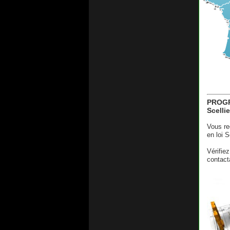
PROGR
Scelli
Vous re
en loi S
Vérifiez
contact