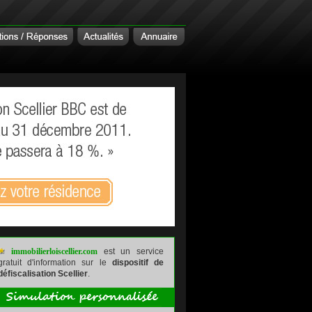
immobilierloiscellier.com
est un service
gratuit d'information sur le
dispositif de
défiscalisation Scellier
.