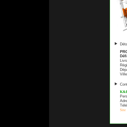
Déta
PR
Défi
Livr
Rég
Dépa
Vill
Cont
K&P
Pers
Adre
Tél
Site