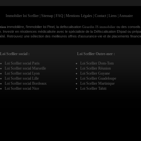
Immobilier loi Scellier
|
Sitemap
|
FAQ
|
Mentions Légales
|
Contact
|
Liens
|
Annuaire
ation
immobilière, l'immobilier loi Pinel, la defiscalisation
Girardin IS immobilier
ou des conseils
e. Investir en résidences médicalisée avec le spécialiste de la Défiscalisation Ehpad ou prépar
é. Retrouvez une sélection des meilleures offres d'assurance-vie et de placements financier
Loi Scellier social :
Loi Scellier Outre-mer :
Loi Scellier social Paris
Loi Scellier Dom-Tom
Loi Scellier social Marseille
Loi Scellier Réunion
Loi Scellier social Lyon
Loi Scellier Guyane
Loi Scellier social Lille
Loi Scellier Guadeloupe
Loi Scellier social Bordeaux
Loi Scellier Martinique
Loi Scellier social Nice
Loi Scellier Tahiti