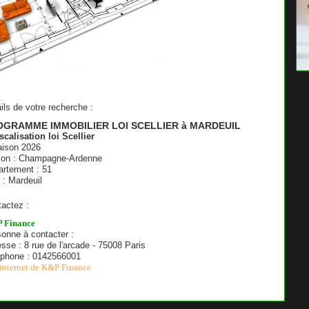
ils de votre recherche :
OGRAMME IMMOBILIER LOI SCELLIER à MARDEUIL
scalisation loi Scellier
aison 2026
ion : Champagne-Ardenne
rtement : 51
e : Mardeuil
actez :
 Finance
onne à contacter :
sse : 8 rue de l'arcade - 75008 Paris
éphone : 0142566001
 internet de K&P Finance